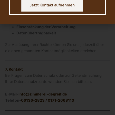
Berichtigung
unrichtiger Daten
Jetzt Kontakt aufnehmen
Löschung
Ihrer Daten, sofern keine gesetzlichen
Aufbewahrungspflichten bestehen
Widerspruch
gegen die Datenverarbeitung
Einschränkung der Verarbeitung
Datenübertragbarkeit
Zur Ausübung Ihrer Rechte können Sie uns jederzeit über
die oben genannten Kontaktmöglichkeiten erreichen.
7. Kontakt
Bei Fragen zum Datenschutz oder zur Geltendmachung
Ihrer Datenschutzrechte wenden Sie sich bitte an:
E-Mail-
info@zimmerei-degreif.de
Telefon-
06136-2823 /
0171-2668110