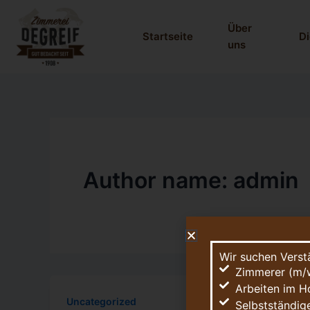
Skip
to
Über
Startseite
Di
content
uns
Author name: admin
Wir suchen Verst
Zimmerer (m/w
Arbeiten im H
Uncategorized
Selbstständig