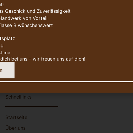
t:
s Geschick und Zuverlässigkeit
Handwerk von Vorteil
Klasse B wünschenswert
tsplatz
ng
klima
dich bei uns – wir freuen uns auf dich!
fnehmen
Schnelllinks
Startseite
Über uns