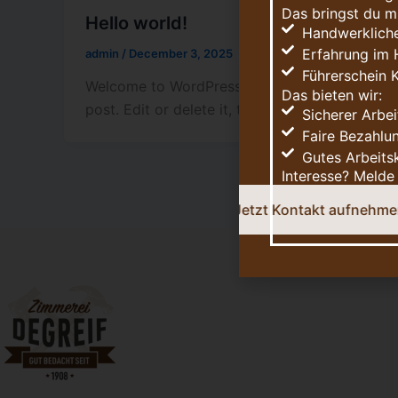
Das bringst du mi
Hello world!
Handwerkliche
Erfahrung im 
admin
/
December 3, 2025
Führerschein 
Welcome to WordPress. This is your first
Das bieten wir:
post. Edit or delete it, then start writing!
Sicherer Arbei
Faire Bezahlu
Gutes Arbeits
Interesse? Melde 
Jetzt Kontakt au