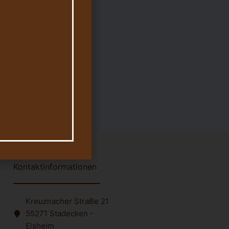
Kontaktinformationen
Kreuznacher StraBe 21
55271 Stadecken -
Elsheim